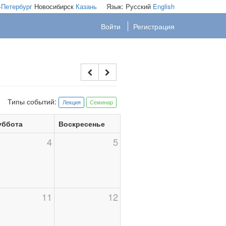
-Петербург
Новосибирск
Казань
Язык:
Русский
English
Войти
Регистрация
Типы событий:
Лекция
Семинар
уббота
Воскресенье
4
5
11
12