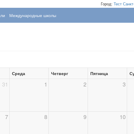
Город:
Тест
Санкт
ели
Международные школы
Среда
Четверг
Пятница
С
31
1
2
3
7
8
9
10